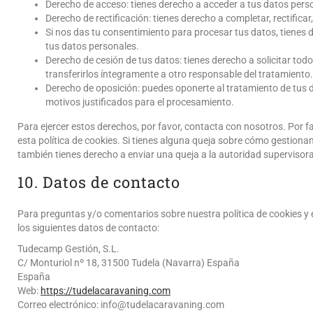
Derecho de acceso: tienes derecho a acceder a tus datos per
Derecho de rectificación: tienes derecho a completar, rectifica
Si nos das tu consentimiento para procesar tus datos, tienes 
tus datos personales.
Derecho de cesión de tus datos: tienes derecho a solicitar tod
transferirlos íntegramente a otro responsable del tratamiento.
Derecho de oposición: puedes oponerte al tratamiento de tus
motivos justificados para el procesamiento.
Para ejercer estos derechos, por favor, contacta con nosotros. Por fav
esta política de cookies. Si tienes alguna queja sobre cómo gestionam
también tienes derecho a enviar una queja a la autoridad supervisora
10. Datos de contacto
Para preguntas y/o comentarios sobre nuestra política de cookies y 
los siguientes datos de contacto:
Tudecamp Gestión, S.L.
C/ Monturiol nº 18, 31500 Tudela (Navarra) España
España
Web:
https://tudelacaravaning.com
Correo electrónico:
info@
tudelacaravaning.com