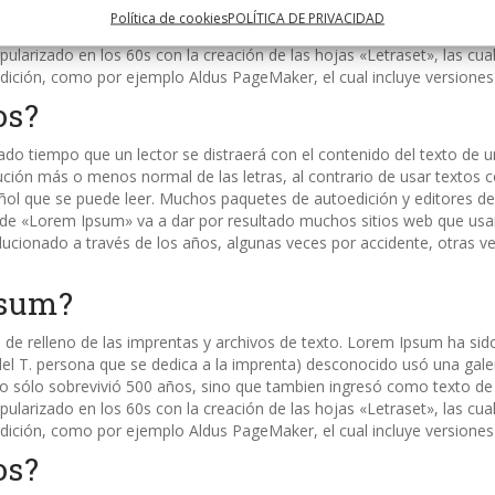
el T. persona que se dedica a la imprenta) desconocido usó una gale
Política de cookies
POLÍTICA DE PRIVACIDAD
No sólo sobrevivió 500 años, sino que tambien ingresó como texto d
popularizado en los 60s con la creación de las hojas «Letraset», las 
dición, como por ejemplo Aldus PageMaker, el cual incluye versione
os?
o tiempo que un lector se distraerá con el contenido del texto de un
ución más o menos normal de las letras, al contrario de usar textos
añol que se puede leer. Muchos paquetes de autoedición y editores 
 de «Lorem Ipsum» va a dar por resultado muchos sitios web que usan
lucionado a través de los años, algunas veces por accidente, otras v
psum?
de relleno de las imprentas y archivos de texto. Lorem Ipsum ha sido 
el T. persona que se dedica a la imprenta) desconocido usó una gale
No sólo sobrevivió 500 años, sino que tambien ingresó como texto d
popularizado en los 60s con la creación de las hojas «Letraset», las 
dición, como por ejemplo Aldus PageMaker, el cual incluye versione
os?