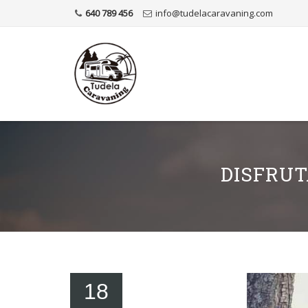
640 789 456
info@tudelacaravaning.com
DISFRUT
18